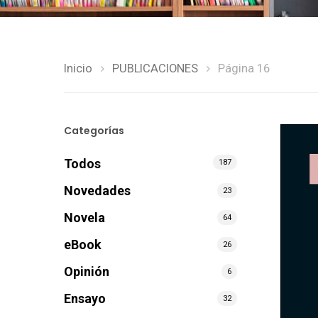
Inicio
PUBLICACIONES
Página 16
pulsa enter para buscar y esc para salir
Categorías
Todos
187
Novedades
23
Novela
64
eBook
26
Opinión
6
Ensayo
32