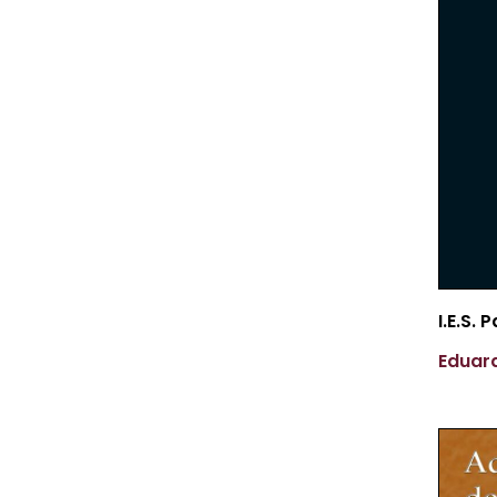
I.E.S.
Eduar