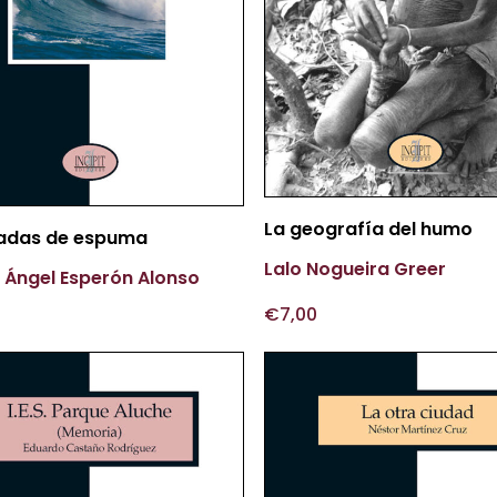
Más Información
La geografía del humo
Más Información
ladas de espuma
Lalo Nogueira Greer
 Ángel Esperón Alonso
€
7,00