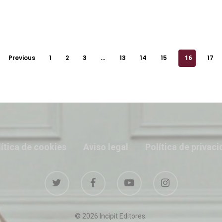
0
Previous
1
2
3
…
13
14
15
16
17
ítica de cookies
Aviso legal
Política de privac
© 2026 Incipit Editores.