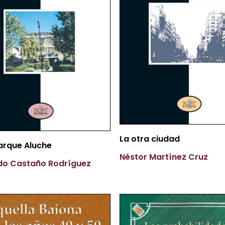
Más Información
La otra ciudad
Más Información
 Parque Aluche
Néstor Martínez Cruz
do Castaño Rodríguez