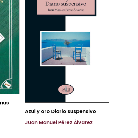
 mus
Más Información
Azul y oro Diario suspensivo
Juan Manuel Pérez Álvarez