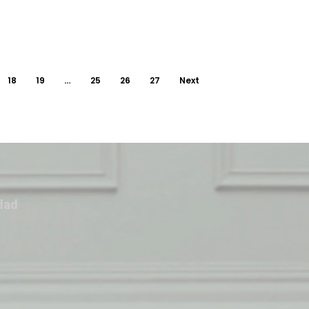
18
19
…
25
26
27
Next
idad