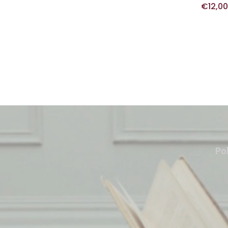
€
12,0
Pol