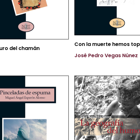
Más Información
Con la muerte hemos to
Más Información
juro del chamán
José Pedro Vegas Núnez
b