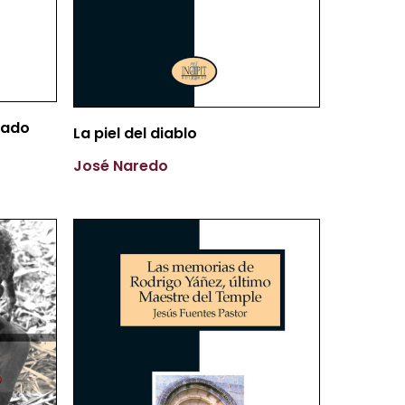
pado
Más Información
La piel del diablo
José Naredo