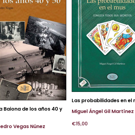
Más Información
Las probabilidades en el
Más Información
a Baiona de los años 40 y
Miguel Ángel Gil Martínez
€
15,00
Pedro Vegas Núnez