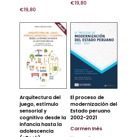
€
19,80
€
19,80
Añadir
Añadir
Arquitectura del
El proceso de
Al Carrito
Al Carrito
juego, estímulo
modernización del
sensorial y
Estado peruano
cognitivo desde la
2002-2021
infancia hasta la
Carmen Inés
adolescencia