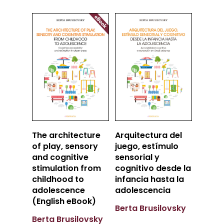
Añadir
Añadir
The architecture
Arquitectura del
Al Carrito
Al Carrito
of play, sensory
juego, estímulo
and cognitive
sensorial y
stimulation from
cognitivo desde la
childhood to
infancia hasta la
adolescence
adolescencia
(English eBook)
Berta Brusilovsky
Berta Brusilovsky