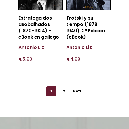
Añadir
Añadir
Estratega dos
Trotski y su
Al Carrito
Al Carrito
asobalhados
tiempo (1879-
(1870-1924) –
1940). 2ª Edición
eBook en gallego
(eBook)
Antonio Liz
Antonio Liz
€
5,90
€
4,99
1
2
Next