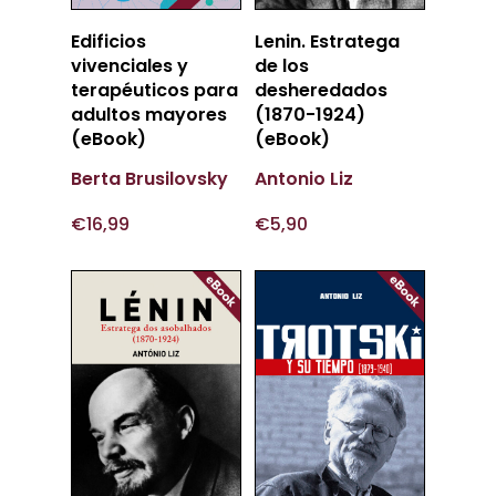
Añadir
Añadir
Edificios
Lenin. Estratega
Al Carrito
Al Carrito
vivenciales y
de los
terapéuticos para
desheredados
adultos mayores
(1870-1924)
(eBook)
(eBook)
Berta Brusilovsky
Antonio Liz
€
16,99
€
5,90