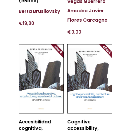
(eBook)
Vegas Guerrero
Amadeo Javier
Berta Brusilovsky
Flores Carcagno
€
19,80
€
0,00
Añadir
Añadir
Accesibilidad
Cognitive
Al Carrito
Al Carrito
cognitiva,
accessibility,