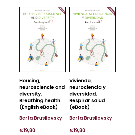
Añadir
Añadir
Housing,
Vivienda,
Al Carrito
Al Carrito
neurosciencie and
neurociencia y
diversity.
diversidad.
Breathing health
Respirar salud
(English eBook)
(eBook)
Berta Brusilovsky
Berta Brusilovsky
€
19,80
€
19,80