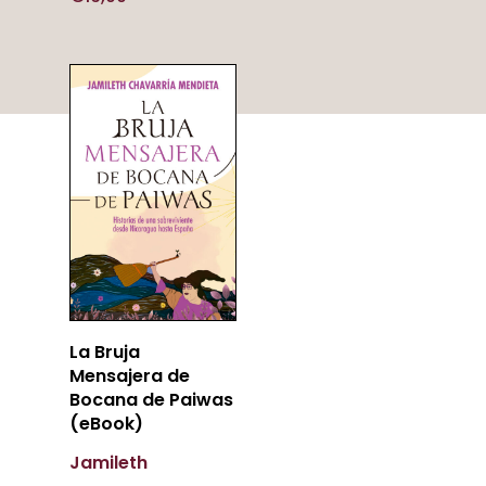
Añadir
La Bruja
Al Carrito
Mensajera de
Bocana de Paiwas
(eBook)
Jamileth