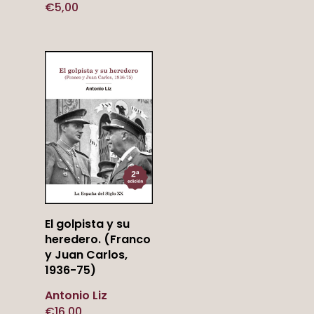
€
5,00
Añadir
El golpista y su
Al Carrito
heredero. (Franco
y Juan Carlos,
1936-75)
Antonio Liz
€
16,00