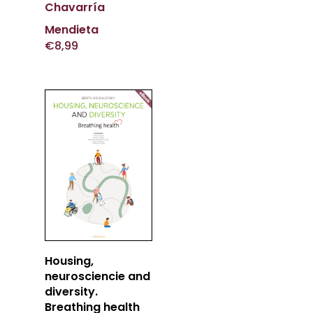
Chavarría
Mendieta
€
8,99
Añadir
Housing,
Al Carrito
neurosciencie and
diversity.
Breathing health