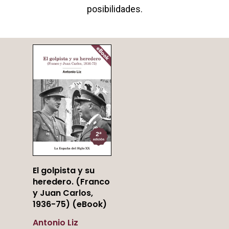
posibilidades.
Añadir
El golpista y su
Al Carrito
heredero. (Franco
y Juan Carlos,
1936-75) (eBook)
Antonio Liz