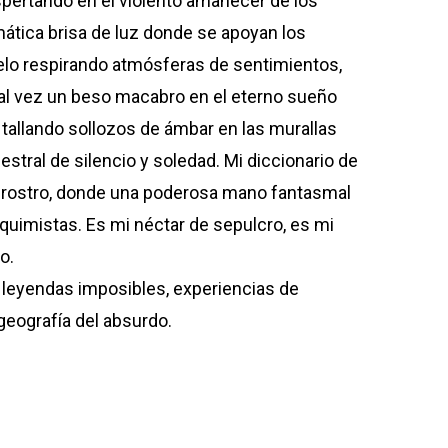
spertando en el violento amanecer de los
ática brisa de luz donde se apoyan los
uelo respirando atmósferas de sentimientos,
, tal vez un beso macabro en el eterno sueño
 tallando sollozos de ámbar en las murallas
estral de silencio y soledad. Mi diccionario de
n rostro, donde una poderosa mano fantasmal
lquimistas. Es mi néctar de sepulcro, es mi
o.
leyendas imposibles, experiencias de
geografía del absurdo.