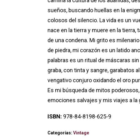
camina la cultura de los adanidas, de
sueños, buscando huellas en la enigm
colosos del silencio. La vida es un v
nace en la tierra y muere en la tierra
de una condena. Mi grito es milenario
de piedra, mi corazón es un latido anc
palabras es un ritual de máscaras si
graba, con tinta y sangre, garabatos a
vengativo conjuro oxidando el oro pur
Es mi búsqueda de mitos poderosos, 
emociones salvajes y mis viajes a la 
ISBN:
978-84-8198-625-9
Categorías:
Vintage