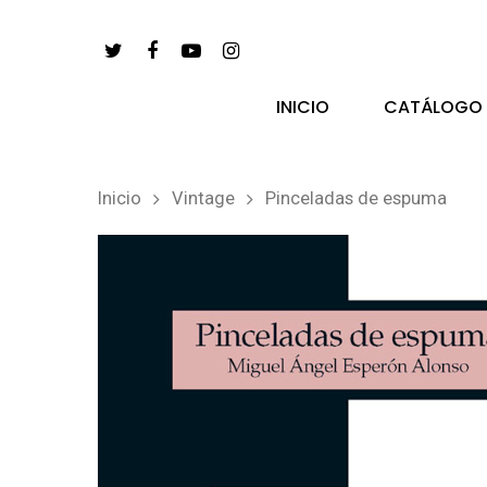
INICIO
CATÁLOGO
Inicio
Vintage
Pinceladas de espuma
pulsa enter para buscar y esc para salir