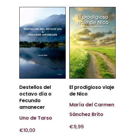
Más
Más
Destellos del
El prodigioso viaje
Información
Información
octavo día o
de Nico
Fecundo
María del Carmen
amanecer
Sánchez Brito
Uno de Tarso
€
9,99
€
10,00