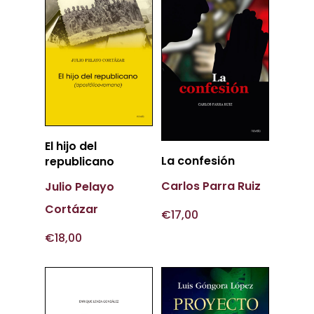
Más
El hijo del
Más
Información
La confesión
republicano
Información
Carlos Parra Ruiz
Julio Pelayo
Cortázar
€
17,00
€
18,00