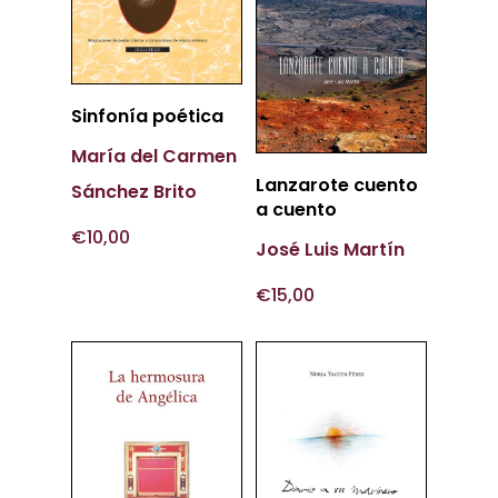
Añadir
Sinfonía poética
Al Carrito
María del Carmen
Más
Lanzarote cuento
Sánchez Brito
Información
a cuento
€
10,00
José Luis Martín
€
15,00