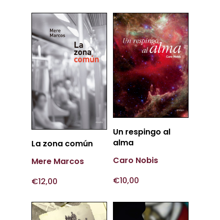
Añadir
Un respingo al
Al Carrito
Más
alma
La zona común
Información
Caro Nobis
Mere Marcos
€
10,00
€
12,00