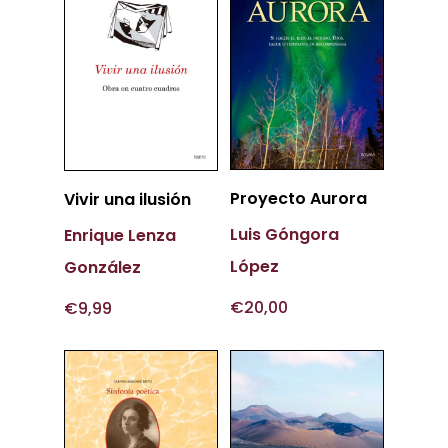
Añadir
Añadir
Proyecto Aurora
Vivir una ilusión
Al Carrito
Al Carrito
Luis Góngora
Enrique Lenza
López
González
€
20,00
€
9,99