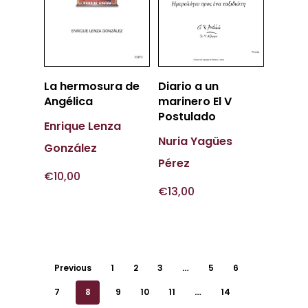
Añadir
Más
La hermosura de
Diario a un
Al Carrito
Información
Angélica
marinero El V
Postulado
Enrique Lenza
Nuria Yagües
González
Pérez
€
10,00
€
13,00
Previous
1
2
3
…
5
6
7
8
9
10
11
…
14