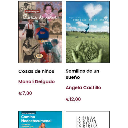
Más
Más
Semillas de un
Cosas de niños
Información
Información
sueño
Manoli Delgado
Angela Castillo
€
7,00
€
12,00