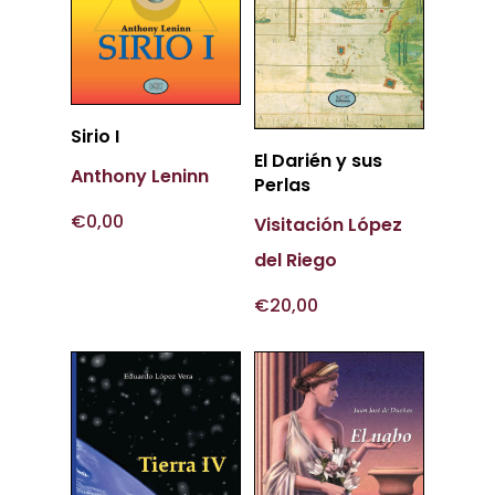
Añadir
Sirio I
Añadir
Al Carrito
El Darién y sus
Anthony Leninn
Al Carrito
Perlas
€
0,00
Visitación López
del Riego
€
20,00