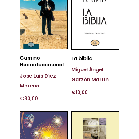
Más
Más
Camino
La biblia
Información
Neocatecumenal
Información
Miguel Ángel
José Luis Díez
Garzón Martín
Moreno
€
10,00
€
30,00