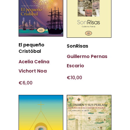
Más
El pequeño
Más
SonRisas
Información
Cristóbal
Información
Guillermo Pernas
Acelia Celina
Escario
Vichort Noa
€
10,00
€
6,00