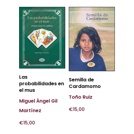
Más
Las
Más
Semilla de
Información
probabilidades en
Información
Cardamomo
el mus
Toño Ruiz
Miguel Ángel Gil
€
15,00
Martínez
€
15,00