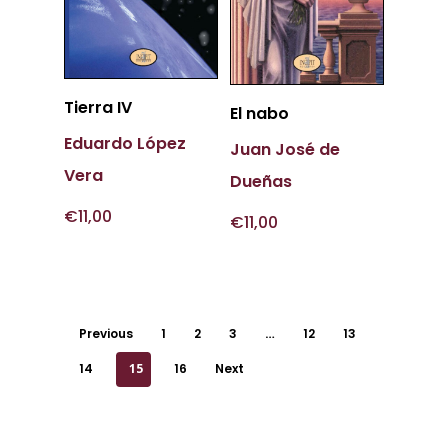
Más
Tierra IV
Más
El nabo
Información
Información
Eduardo López
Juan José de
Vera
Dueñas
€
11,00
€
11,00
Previous
1
2
3
…
12
13
14
15
16
Next