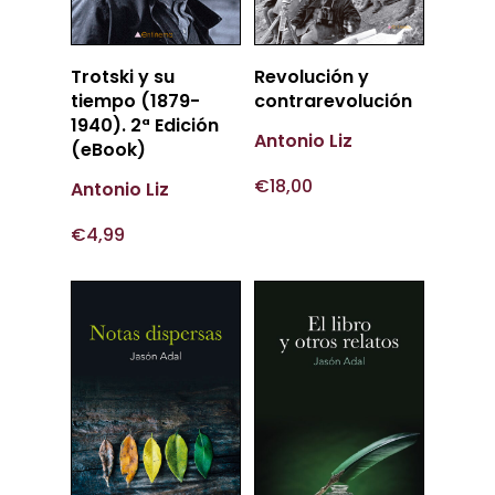
Añadir
Añadir
Trotski y su
Revolución y
Al Carrito
Al Carrito
tiempo (1879-
contrarevolución
1940). 2ª Edición
Antonio Liz
(eBook)
€
18,00
Antonio Liz
€
4,99