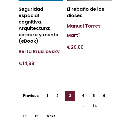
Añadir
Añadir
Seguridad
El rebaño de los
Al Carrito
Al Carrito
espacial
dioses
cognitiva.
Manuel Torres
Arquitectura:
cerebro y mente
Martí
(eBook)
€
20,00
Berta Brusilovsky
€
14,99
Previous
1
2
3
4
5
6
…
14
15
16
Next