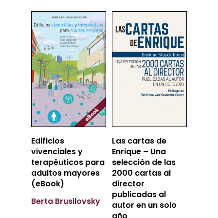
Añadir
Añadir
Edificios
Las cartas de
Al Carrito
Al Carrito
vivenciales y
Enrique – Una
terapéuticos para
selección de las
adultos mayores
2000 cartas al
(eBook)
director
publicadas al
Berta Brusilovsky
autor en un solo
año