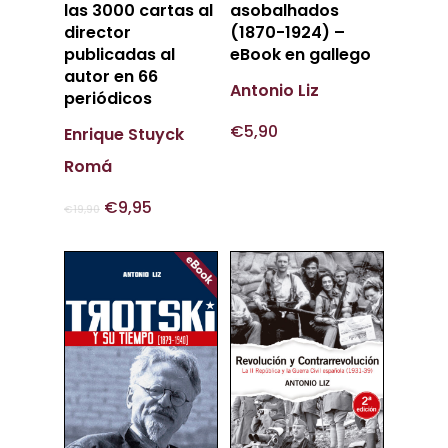
Al Carrito
Al Carrito
las 3000 cartas al
asobalhados
director
(1870-1924) –
publicadas al
eBook en gallego
autor en 66
Antonio Liz
periódicos
€
5,90
Enrique Stuyck
Romá
€
9,95
€
19,90