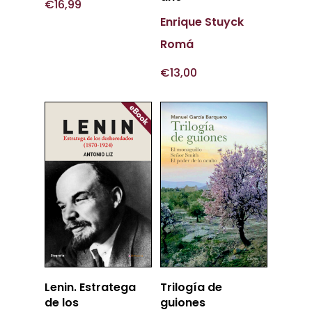
€
16,99
Enrique Stuyck
Romá
€
13,00
Añadir
Añadir
Lenin. Estratega
Trilogía de
Al Carrito
Al Carrito
de los
guiones