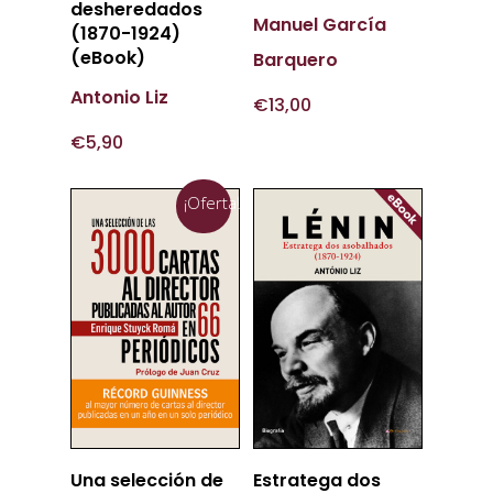
desheredados
Manuel García
(1870-1924)
(eBook)
Barquero
Antonio Liz
€
13,00
€
5,90
¡Oferta!
Añadir
Añadir
Una selección de
Estratega dos