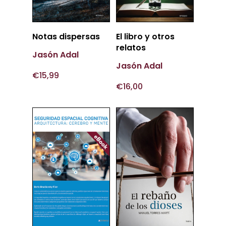
Añadir
Añadir
Notas dispersas
El libro y otros
Al Carrito
Al Carrito
relatos
Jasón Adal
Jasón Adal
€
15,99
€
16,00