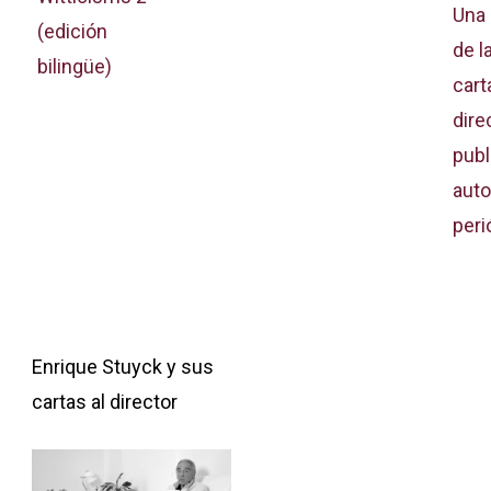
Una 
(edición
de l
bilingüe)
cart
dire
publ
auto
peri
Enrique Stuyck y sus
cartas al director