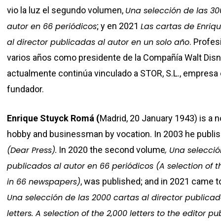
vio la luz el segundo volumen,
Una selección de las 30
autor en 66 periódicos
; y en 2021
Las cartas de Enriq
al director publicadas al autor en un solo año
. Profe
varios años como presidente de la Compañía Walt Disne
actualmente continúa vinculado a STOR, S.L., empresa 
fundador.
Enrique Stuyck Romá (
Madrid, 20 January 1943) is a n
hobby and businessman by vocation. In 2003 he publish
(Dear Press).
In 2020 the second volume
, Una selecció
publicados al autor en 66 periódicos (A selection of th
in 66 newspapers)
, was published; and in 2021 came 
Una selección de las 2000 cartas al director publicad
letters.
A selection of the 2,000 letters to the editor pu