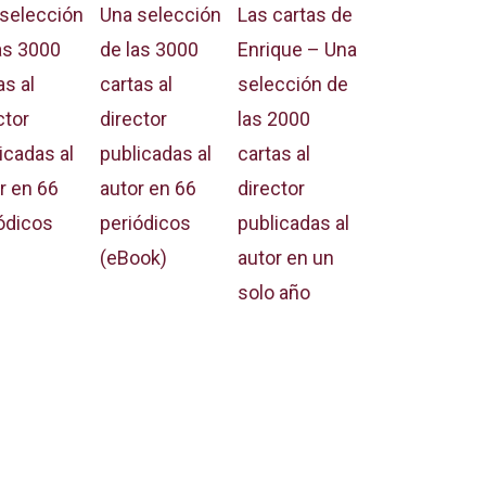
selección
Las cartas de
Una selección
as 3000
Enrique – Una
de las 3000
as al
selección de
cartas al
ctor
las 2000
director
icadas al
cartas al
publicadas al
r en 66
director
autor en 66
ódicos
publicadas al
periódicos
autor en un
(eBook)
solo año