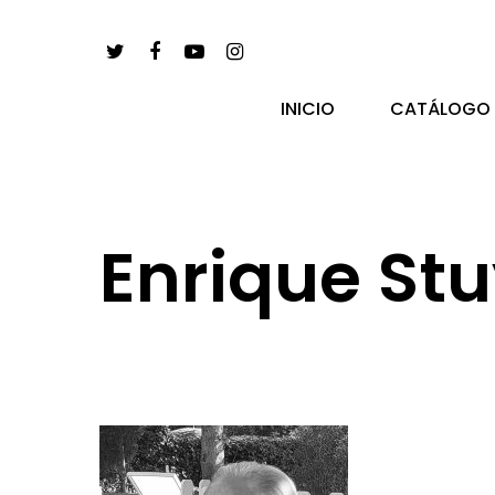
INICIO
CATÁLOGO
Enrique St
pulsa enter para buscar y esc para salir