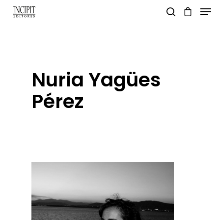
pulsa enter para buscar y esc para salir
Nuria Yagües
Pérez