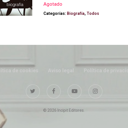
Agotado
Categorías:
Biografía
,
Todos
ítica de cookies
Aviso legal
Política de privac
© 2026 Incipit Editores.