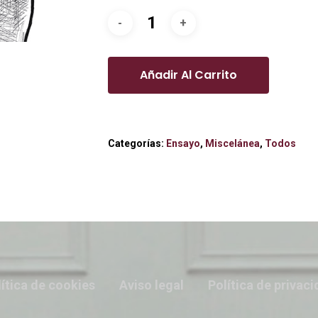
Añadir Al Carrito
Categorías:
Ensayo
,
Miscelánea
,
Todos
ítica de cookies
Aviso legal
Política de privac