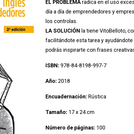
EL PROBLEMA
radica en el uso exces
día a día de emprendedores y empresa
los controlas.
LA SOLUCIÓN
la tiene VitoBelloto, co
facilitándote esta tarea y ayudándot
podrás inspirarte con frases creativa
ISBN:
978-84-8198-997-7
Año:
2018
Encuadernación:
Rústica
Tamaño:
17 x 24 cm
Número de páginas:
100