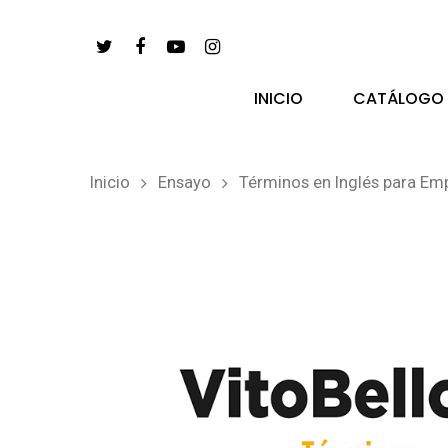
INICIO
CATÁLOGO
Inicio
Ensayo
Términos en Inglés para E
pulsa enter para buscar y esc para salir