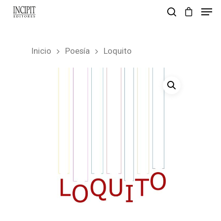
Inicio
Poesía
Loquito
pulsa enter para buscar y esc para salir