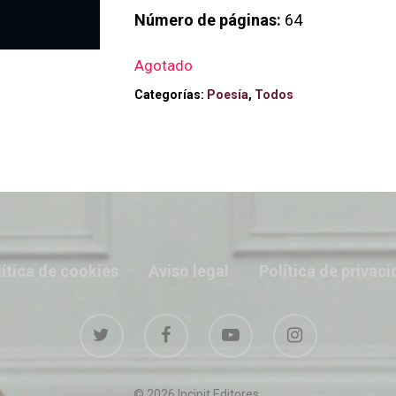
Número de páginas:
64
Agotado
Categorías:
Poesía
,
Todos
ítica de cookies
Aviso legal
Política de privac
© 2026 Incipit Editores.