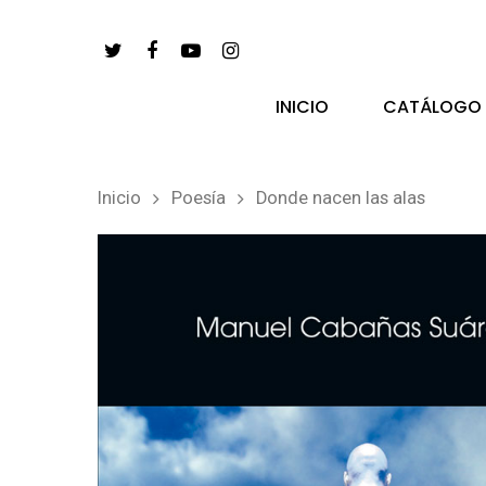
INICIO
CATÁLOGO
Inicio
Poesía
Donde nacen las alas
pulsa enter para buscar y esc para salir