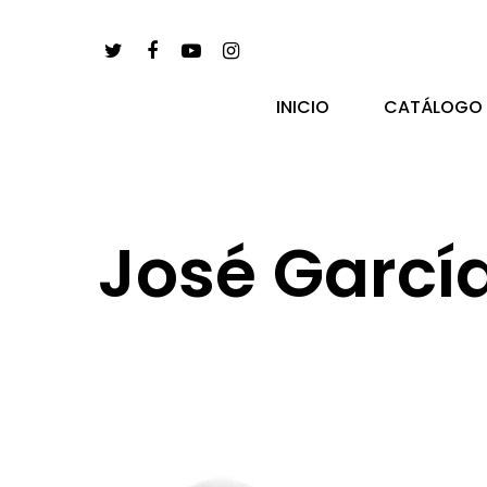
INICIO
CATÁLOGO
José García
pulsa enter para buscar y esc para salir