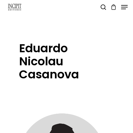
pulsa enter para buscar y esc para salir
Eduardo
Nicolau
Casanova