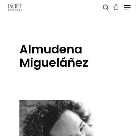
pulsa enter para buscar y esc para salir
Almudena
Migueláñez